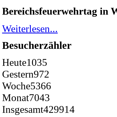
Bereichsfeuerwehrtag in 
Weiterlesen...
Besucherzähler
Heute
1035
Gestern
972
Woche
5366
Monat
7043
Insgesamt
429914