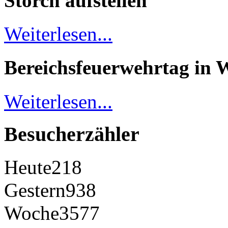
Storch aufstellen
Weiterlesen...
Bereichsfeuerwehrtag in 
Weiterlesen...
Besucherzähler
Heute
218
Gestern
938
Woche
3577