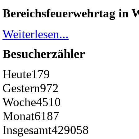
Bereichsfeuerwehrtag in 
Weiterlesen...
Besucherzähler
Heute
179
Gestern
972
Woche
4510
Monat
6187
Insgesamt
429058