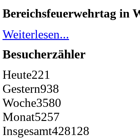
Bereichsfeuerwehrtag in 
Weiterlesen...
Besucherzähler
Heute
221
Gestern
938
Woche
3580
Monat
5257
Insgesamt
428128