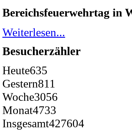
Bereichsfeuerwehrtag in 
Weiterlesen...
Besucherzähler
Heute
635
Gestern
811
Woche
3056
Monat
4733
Insgesamt
427604