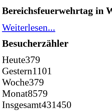
Bereichsfeuerwehrtag in 
Weiterlesen...
Besucherzähler
Heute
379
Gestern
1101
Woche
379
Monat
8579
Insgesamt
431450