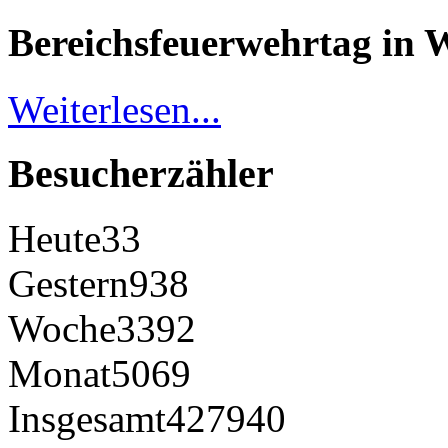
Bereichsfeuerwehrtag in 
Weiterlesen...
Besucherzähler
Heute
33
Gestern
938
Woche
3392
Monat
5069
Insgesamt
427940