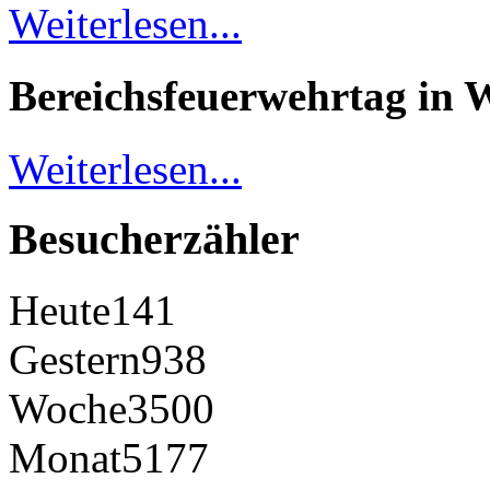
Weiterlesen...
Bereichsfeuerwehrtag in 
Weiterlesen...
Besucherzähler
Heute
141
Gestern
938
Woche
3500
Monat
5177