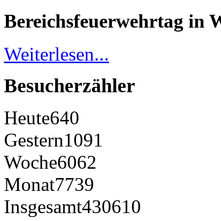
Bereichsfeuerwehrtag in 
Weiterlesen...
Besucherzähler
Heute
640
Gestern
1091
Woche
6062
Monat
7739
Insgesamt
430610