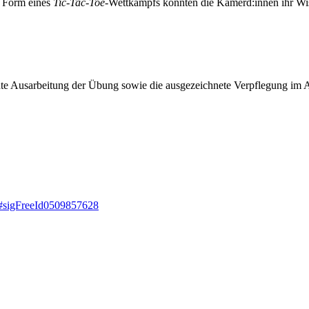
n Form eines
Tic-Tac-Toe
-Wettkampfs konnten die Kamerd:innen ihr Wiss
te Ausarbeitung der Übung sowie die ausgezeichnete Verpflegung im 
5#sigFreeId0509857628