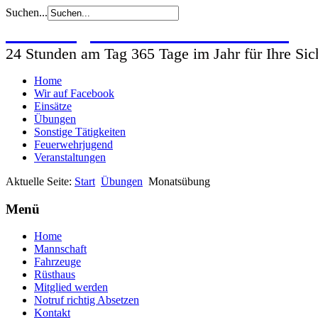
Suchen...
Freiwillige Feuerwehr Wohlsdorf
24 Stunden am Tag 365 Tage im Jahr für Ihre Sic
Home
Wir auf Facebook
Einsätze
Übungen
Sonstige Tätigkeiten
Feuerwehrjugend
Veranstaltungen
Aktuelle Seite:
Start
Übungen
Monatsübung
Menü
Home
Mannschaft
Fahrzeuge
Rüsthaus
Mitglied werden
Notruf richtig Absetzen
Kontakt