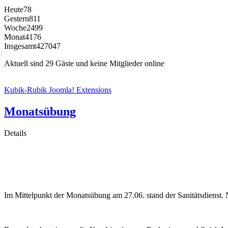
Heute
78
Gestern
811
Woche
2499
Monat
4176
Insgesamt
427047
Aktuell sind 29 Gäste und keine Mitglieder online
Kubik-Rubik Joomla! Extensions
Monatsübung
Details
Im Mittelpunkt der Monatsübung am 27.06. stand der Sanitätsdiens