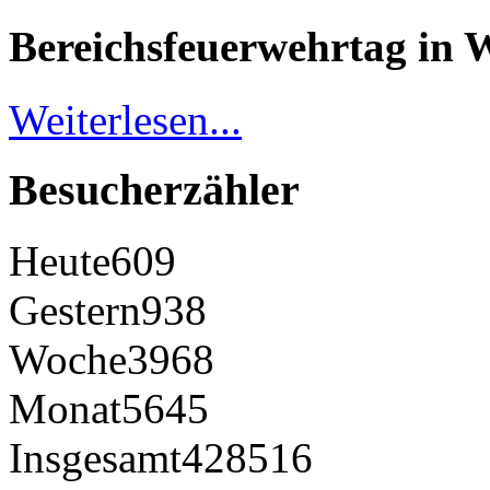
Bereichsfeuerwehrtag in 
Weiterlesen...
Besucherzähler
Heute
609
Gestern
938
Woche
3968
Monat
5645
Insgesamt
428516