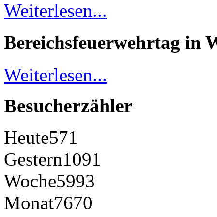
Weiterlesen...
Bereichsfeuerwehrtag in 
Weiterlesen...
Besucherzähler
Heute
571
Gestern
1091
Woche
5993
Monat
7670