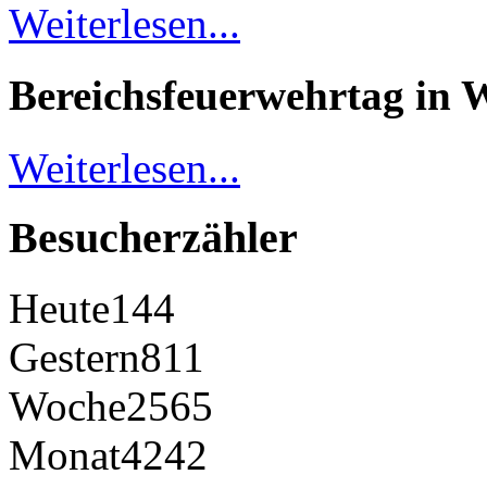
Weiterlesen...
Bereichsfeuerwehrtag in 
Weiterlesen...
Besucherzähler
Heute
144
Gestern
811
Woche
2565
Monat
4242