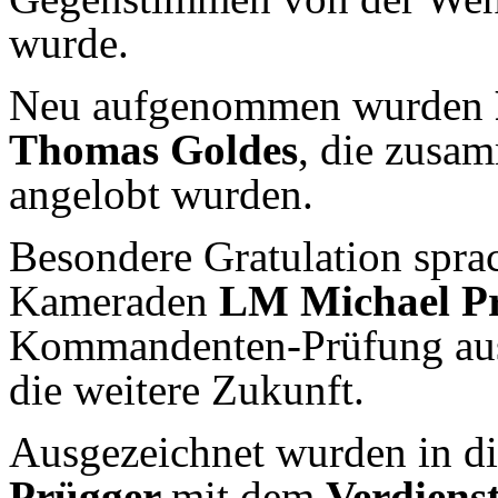
wurde.
Neu aufgenommen wurden
Thomas Goldes
, die zusa
angelobt wurden.
Besondere Gratulation spr
Kameraden
L
M Michael Pr
Kommandenten-Prüfung aus 
die weitere Zukunft.
Ausgezeichnet wurden in d
Prügger
mit dem
Verdienst