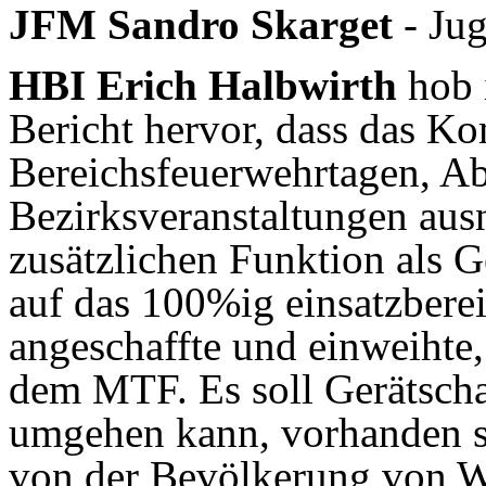
JFM Sandro Skarget
- Jug
HBI Erich Halbwirth
hob 
Bericht hervor, dass das K
Bereichsfeuerwehrtagen, Ab
Bezirksveranstaltungen ausn
zusätzlichen Funktion als Ge
auf das 100%ig einsatzbere
angeschaffte und einweihte
dem MTF. Es soll Gerätscha
umgehen kann, vorhanden se
von der Bevölkerung von W