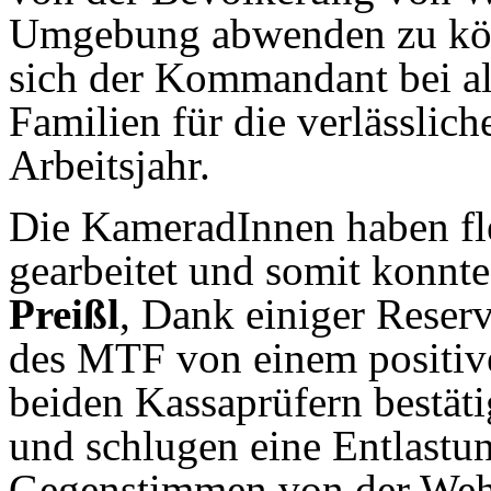
Umgebung abwenden zu kön
sich der Kommandant bei a
Familien für die verlässlic
Arbeitsjahr.
Die KameradInnen haben fle
gearbeitet und somit konnt
Preißl
, Dank einiger Reserv
des MTF von einem
positi
beiden Kassaprüfern bestät
und schlugen eine Entlastu
Gegenstimmen von der We