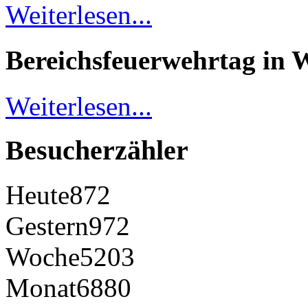
Weiterlesen...
Bereichsfeuerwehrtag in 
Weiterlesen...
Besucherzähler
Heute
872
Gestern
972
Woche
5203
Monat
6880