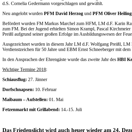
d.S. Cornelia Gedermann vorgeschlagen und gewählt.
Neu angelobt wurden
PFM David Herzog
und
PFM Oliver Heiling
Befördert wurden FM Markus Marchel zum HFM, LM d.F. Karin R
zum FM. Bei der Jugend erhielten Simon Krampl, Pascal Kirchmeier u
Preißl aufgrund seiner großen Erfolge im Ausbildungswesen der Feue
Ausgezeichnet wurden in diesem Jahr LM d.F. Wolfgang Preißl, LM 
Verdienstzeichen für 50 Jahre und EBM Ernst Schneeberger mit dem V
In den Ansprachen der Ehrengäste wurde das zweite Jahr des
HBI Ke
Wichtige Termine 2018
:
Schiausflug:
27. Jänner
Dorfschnapsen:
10. Februar
Maibaum – Aufstellen:
01. Mai
Fetzenmarkt mit Grillabend:
14.-15. Juli
Das Friedenslicht wird auch heuer wieder am 24. De