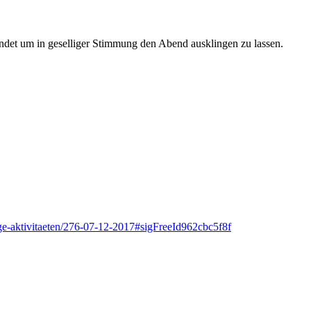
ndet um in geselliger Stimmung den Abend ausklingen zu lassen.
tige-aktivitaeten/276-07-12-2017#sigFreeId962cbc5f8f