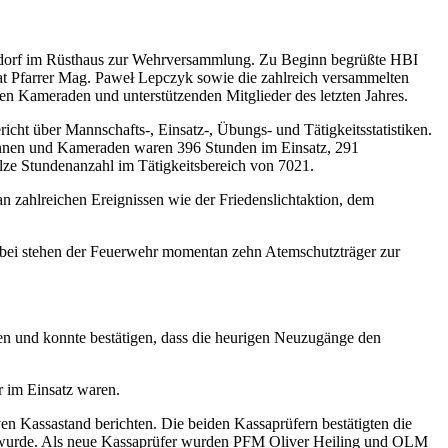
sdorf im Rüsthaus zur Wehrversammlung. Zu Beginn begrüßte HBI
t Pfarrer Mag. Paweł Lepczyk
sowie die zahlreich versammelten
n Kameraden und unterstützenden Mitglieder des letzten Jahres.
richt über Mannschafts-, Einsatz-, Übungs- und Tätigkeitsstatistiken.
dinnen und Kameraden waren 396 Stunden im Einsatz, 291
lze Stundenanzahl im Tätigkeitsbereich von 7021.
n zahlreichen Ereignissen wie der Friedenslichtaktion, dem
abei stehen der Feuerwehr momentan zehn Atemschutzträger zur
en und konnte bestätigen, dass die heurigen Neuzugänge den
r im Einsatz waren.
ven Kassastand berichten
. Die beiden Kassaprüfern bestätigten die
wurde. Als neue Kassaprüfer wurden PFM Oliver Heiling und OLM