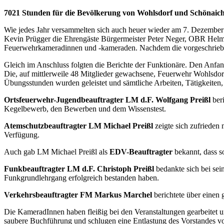
7021 Stunden für die Bevölkerung von Wohlsdorf und Schönaic
Wie jedes Jahr versammelten sich auch heuer wieder am 7. Dezemb
Kevin Prügger die Ehrengäste Bürgermeister Peter Neger, OBR Hel
Feuerwehrkameradinnen und -kameraden. Nachdem die vorgeschriebene 
Gleich im Anschluss folgten die Berichte der Funktionäre. Den Anf
Die, auf mittlerweile 48 Mitglieder gewachsene, Feuerwehr Wohlsdo
Übungsstunden wurden geleistet und sämtliche Arbeiten, Tätigkeiten
Ortsfeuerwehr-Jugendbeauftragter LM d.F. Wolfgang Preißl
beri
Kegelbewerb, den Bewerben und dem Wissenstest.
Atemschutzbeauftragter LM Michael Preißl
zeigte sich zufrieden
Verfügung.
Auch gab LM Michael Preißl als
EDV-Beauftragter
bekannt, dass so
Funkbeauftragter LM d.F. Christoph Preißl
bedankte sich bei se
Funkgrundlehrgang erfolgreich bestanden haben.
Verkehrsbeauftragter
FM Markus Marchel
berichtete über einen 
Die KameradInnen haben fleißig bei den Veranstaltungen gearbeitet 
saubere Buchführung und schlugen eine Entlastung des Vorstande