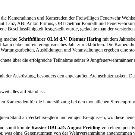
h
er die Kameradinnen und Kameraden der Freiwilligen Feuerwehr Wohl
mut Lanz, ABI Anton Primus,
OBI Dietmar Konrath und Feuerwehrkura
Beschlussfähigkeit festgestellt wurde, gedachte man der verstorbene
ang machte
Schriftführer OLM d.V.
Dietmar Haring
mit dem
Jahresbe
rf kann dabei auf ein ereignisreiches Jahr zurückblicken. Die Kamera
, Wartungsarbeiten, Ausbildungen und Veranstaltungen ergeben eine sto
chtete über die erfolgreiche Teilnahme seiner 9 Jungfeuerwehrmänner a
 mit der Ausrüstung, besonders den angekauften Atemschutzmasken. D
weit alles auf Stand ist.
inen Kameraden für die Unterstützung bei den monatlichen Sirenenprob
guten Stand an Verkehrsreglern und einigen Ereignissen, wo diese heue
und somit konnte
Kassier OBI a.D. August Freiding
von einem
positi
s vor, was ohne Gegenstimmen von der Wehrversammlung angenommen 