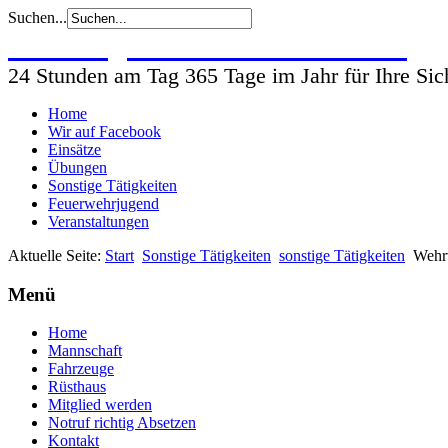
Suchen...
Freiwillige Feuerwehr Wohlsdorf
24 Stunden am Tag 365 Tage im Jahr für Ihre Sic
Home
Wir auf Facebook
Einsätze
Übungen
Sonstige Tätigkeiten
Feuerwehrjugend
Veranstaltungen
Aktuelle Seite:
Start
Sonstige Tätigkeiten
sonstige Tätigkeiten
Wehr
Menü
Home
Mannschaft
Fahrzeuge
Rüsthaus
Mitglied werden
Notruf richtig Absetzen
Kontakt