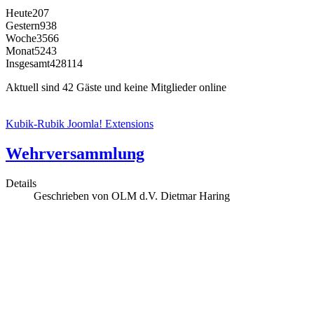
Heute
207
Gestern
938
Woche
3566
Monat
5243
Insgesamt
428114
Aktuell sind 42 Gäste und keine Mitglieder online
Kubik-Rubik Joomla! Extensions
Wehrversammlung
Details
Geschrieben von OLM d.V. Dietmar Haring