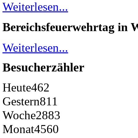
Weiterlesen...
Bereichsfeuerwehrtag in 
Weiterlesen...
Besucherzähler
Heute
462
Gestern
811
Woche
2883
Monat
4560