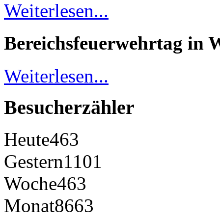
Weiterlesen...
Bereichsfeuerwehrtag in 
Weiterlesen...
Besucherzähler
Heute
463
Gestern
1101
Woche
463
Monat
8663