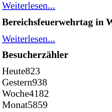
Weiterlesen...
Bereichsfeuerwehrtag in 
Weiterlesen...
Besucherzähler
Heute
823
Gestern
938
Woche
4182
Monat
5859