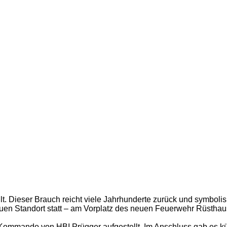
llt. Dieser Brauch reicht viele Jahrhunderte zurück und symboli
euen Standort statt – am Vorplatz des neuen Feuerwehr Rüstha
ommando von HBI Prügger aufgestellt. Im Anschluss gab es küh