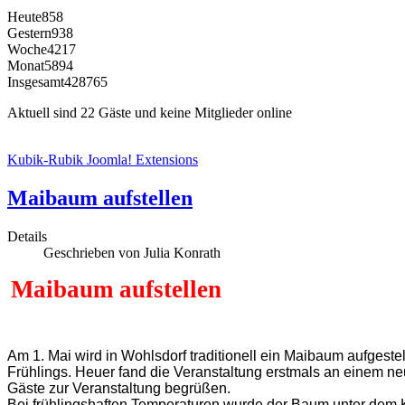
Heute
858
Gestern
938
Woche
4217
Monat
5894
Insgesamt
428765
Aktuell sind 22 Gäste und keine Mitglieder online
Kubik-Rubik Joomla! Extensions
Maibaum aufstellen
Details
Geschrieben von Julia Konrath
Maibaum aufstellen
Am 1. Mai wird in Wohlsdorf traditionell ein Maibaum aufgeste
Frühlings. Heuer fand die Veranstaltung erstmals an einem n
Gäste zur Veranstaltung begrüßen.
Bei frühlingshaften Temperaturen wurde der Baum unter dem K