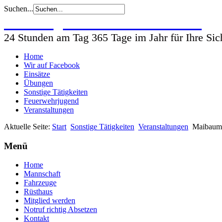
Suchen...
Freiwillige Feuerwehr Wohlsdorf
24 Stunden am Tag 365 Tage im Jahr für Ihre Sic
Home
Wir auf Facebook
Einsätze
Übungen
Sonstige Tätigkeiten
Feuerwehrjugend
Veranstaltungen
Aktuelle Seite:
Start
Sonstige Tätigkeiten
Veranstaltungen
Maibaum 
Menü
Home
Mannschaft
Fahrzeuge
Rüsthaus
Mitglied werden
Notruf richtig Absetzen
Kontakt