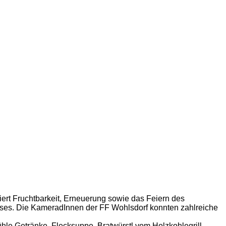
siert Fruchtbarkeit, Erneuerung sowie das Feiern des
uses. Die KameradInnen der FF Wohlsdorf konnten zahlreiche
le Getränke, Flecksuppe, Bratwürstl vom Holzkohlegrill,