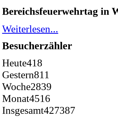
Bereichsfeuerwehrtag in 
Weiterlesen...
Besucherzähler
Heute
418
Gestern
811
Woche
2839
Monat
4516
Insgesamt
427387