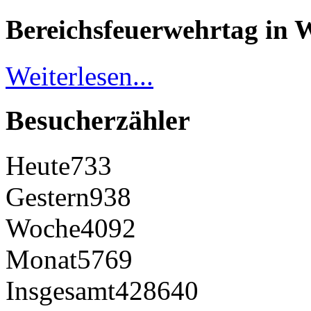
Bereichsfeuerwehrtag in 
Weiterlesen...
Besucherzähler
Heute
733
Gestern
938
Woche
4092
Monat
5769
Insgesamt
428640