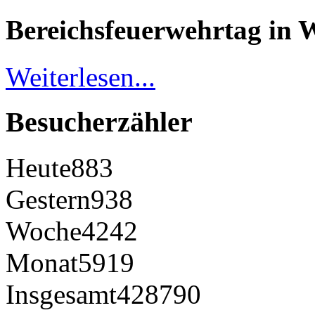
Bereichsfeuerwehrtag in 
Weiterlesen...
Besucherzähler
Heute
883
Gestern
938
Woche
4242
Monat
5919
Insgesamt
428790