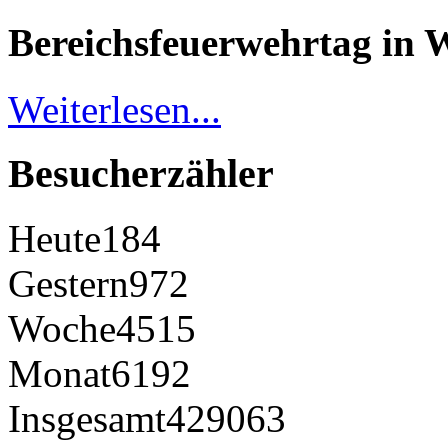
Bereichsfeuerwehrtag in 
Weiterlesen...
Besucherzähler
Heute
184
Gestern
972
Woche
4515
Monat
6192
Insgesamt
429063