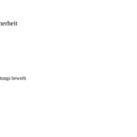
herheit
stungs bewerb