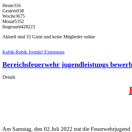
Heute
316
Gestern
938
Woche
3675
Monat
5352
Insgesamt
428223
Aktuell sind 33 Gäste und keine Mitglieder online
Kubik-Rubik Joomla! Extensions
Bereichsfeuerwehr jugendleistungs bewer
Details
Am Samstag, den 02.Juli 2022 trat die Feuerwehrjugend