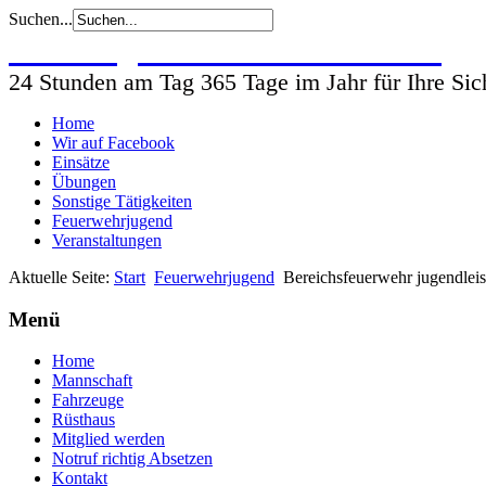
Suchen...
Freiwillige Feuerwehr Wohlsdorf
24 Stunden am Tag 365 Tage im Jahr für Ihre Sic
Home
Wir auf Facebook
Einsätze
Übungen
Sonstige Tätigkeiten
Feuerwehrjugend
Veranstaltungen
Aktuelle Seite:
Start
Feuerwehrjugend
Bereichsfeuerwehr jugendlei
Menü
Home
Mannschaft
Fahrzeuge
Rüsthaus
Mitglied werden
Notruf richtig Absetzen
Kontakt