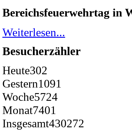
Bereichsfeuerwehrtag in 
Weiterlesen...
Besucherzähler
Heute
302
Gestern
1091
Woche
5724
Monat
7401
Insgesamt
430272