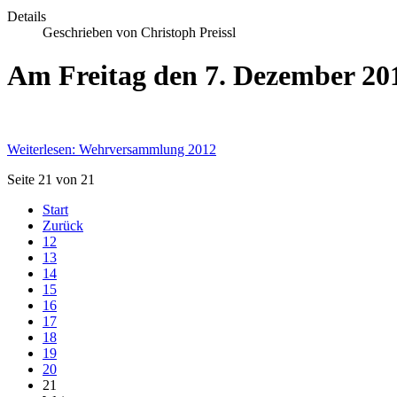
Details
Geschrieben von Christoph Preissl
Am Freitag den 7. Dezember 201
Weiterlesen: Wehrversammlung 2012
Seite 21 von 21
Start
Zurück
12
13
14
15
16
17
18
19
20
21