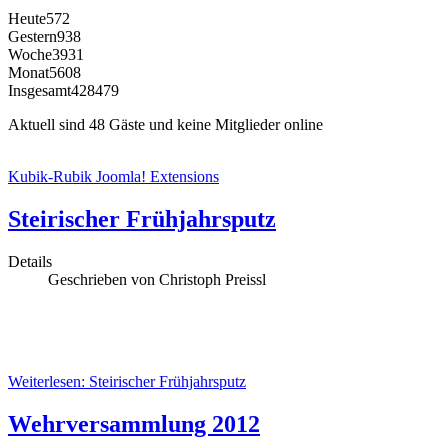
Heute
572
Gestern
938
Woche
3931
Monat
5608
Insgesamt
428479
Aktuell sind 48 Gäste und keine Mitglieder online
Kubik-Rubik Joomla! Extensions
Steirischer Frühjahrsputz
Details
Geschrieben von Christoph Preissl
Weiterlesen: Steirischer Frühjahrsputz
Wehrversammlung 2012