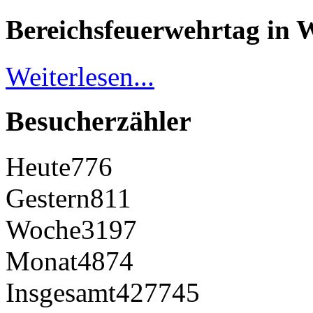
Bereichsfeuerwehrtag in 
Weiterlesen...
Besucherzähler
Heute
776
Gestern
811
Woche
3197
Monat
4874
Insgesamt
427745