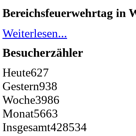
Bereichsfeuerwehrtag in 
Weiterlesen...
Besucherzähler
Heute
627
Gestern
938
Woche
3986
Monat
5663
Insgesamt
428534