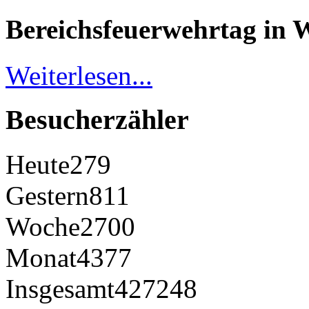
Bereichsfeuerwehrtag in 
Weiterlesen...
Besucherzähler
Heute
279
Gestern
811
Woche
2700
Monat
4377
Insgesamt
427248