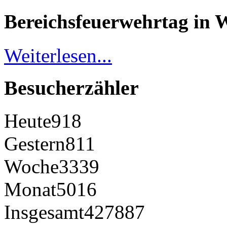
Bereichsfeuerwehrtag in 
Weiterlesen...
Besucherzähler
Heute
918
Gestern
811
Woche
3339
Monat
5016
Insgesamt
427887