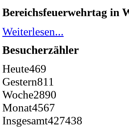
Bereichsfeuerwehrtag in 
Weiterlesen...
Besucherzähler
Heute
469
Gestern
811
Woche
2890
Monat
4567
Insgesamt
427438