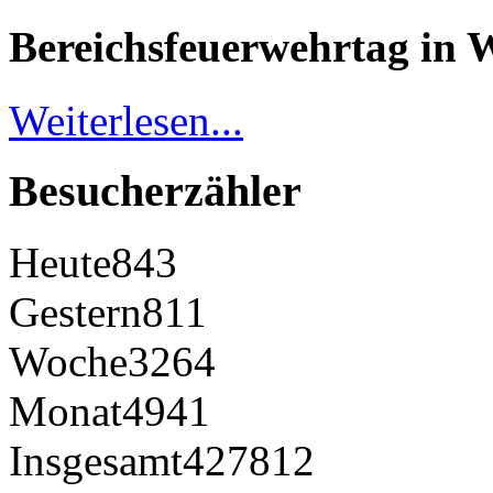
Bereichsfeuerwehrtag in 
Weiterlesen...
Besucherzähler
Heute
843
Gestern
811
Woche
3264
Monat
4941
Insgesamt
427812